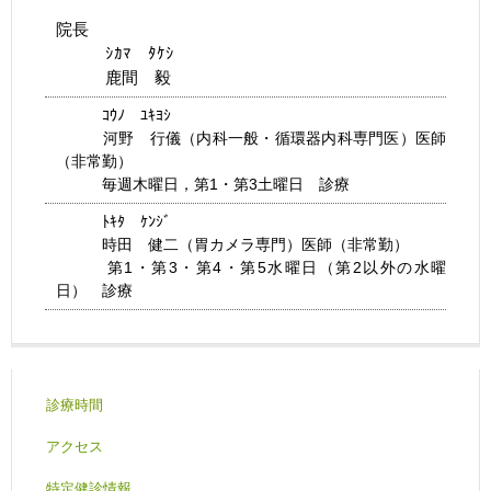
院長
ｼｶﾏ ﾀｹｼ
鹿間 毅
ｺｳﾉ ﾕｷﾖｼ
河野 行儀
（内科一般・循環器内科専門医）医師
（非常勤）
毎週木曜日，第1・第3土曜日 診療
ﾄｷﾀ ｹﾝｼﾞ
時田 健二（胃カメラ専門）医師（非常勤）
第1・第3・第4・第5水曜日（第2以外の水曜
日） 診療
診療時間
アクセス
特定健診情報